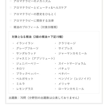
アロマテラピーのメカニズム
アロマテラピーとビューティ&ヘルスケア
アロマテラピーの歴史をひもとく
アロマテラピーに関係する法律
精油のプロフィール（対象30種類）
対象となる精油（2級の精油＋下記19種）
・ イランイラン
・ クラリセージ
・ グレープフルーツ
・ サイプレス
・ サンダルウッド
・ ジャーマンカモミール
・ ジャスミン（アブソリュート）
・ ジュニパーベリー
・ スイートマージョラム
・ ネロリ
・ パチュリ
・ ブラックペッパー
・ ベチバー
・ ベルガモット
・ ベンゾイン（レジノイド）
・ ミルラ
・ メリッサ
・ レモングラス
・ ローマンカモミール
出題数：70問（分野別の出題数は公表しておりません）