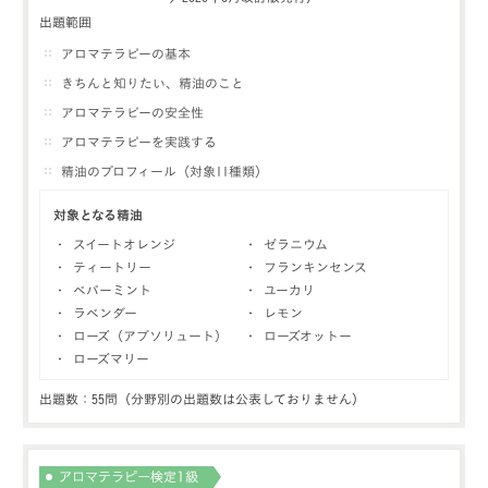
出題範囲
アロマテラピーの基本
きちんと知りたい、精油のこと
アロマテラピーの安全性
アロマテラピーを実践する
精油のプロフィール（対象11種類）
対象となる精油
・ スイートオレンジ
・ ゼラニウム
・ ティートリー
・ フランキンセンス
・ ペパーミント
・ ユーカリ
・ ラベンダー
・ レモン
・ ローズ（アブソリュート）
・ ローズオットー
・ ローズマリー
出題数：55問（分野別の出題数は公表しておりません）