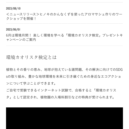
2023/08/10
＜ニュースリリース＞ヒノキのかんなくずを使ったアロマサシェ作りのワー
クショップを開催！
2023/06/01
6月は環境月間！ 楽しく環境を学べる「環境カオリスタ検定」プレゼントキ
ャンペーンのご案内
環境カオリスタ検定とは
植物とその香りの恵み、地球が抱えている諸問題、その解決に向けてのSDG
sの取り組み、豊かな地球環境を未来に引き継ぐための身近なエコアクショ
ンについて学ぶことができます。
ご自宅で受験できるインターネット試験で、合格すると「環境カオリス
タ」として認定され、植物園の入場料割引などの特典が受けられます。