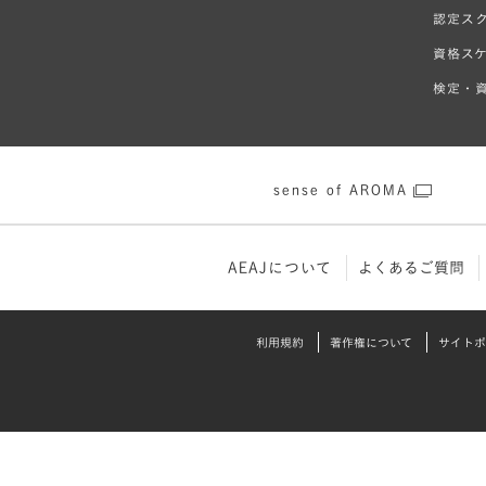
認定ス
資格ス
検定・資
sense of AROMA
AEAJについて
よくあるご質問
利⽤規約
著作権について
サイトポ