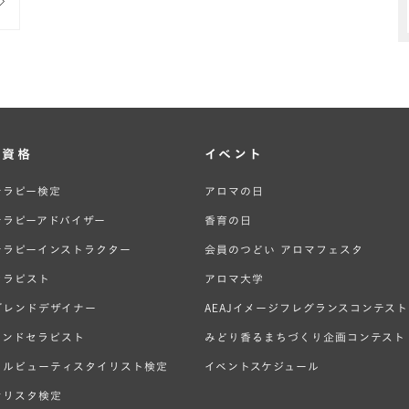
・資格
イベント
テラピー検定
アロマの日
テラピーアドバイザー
香育の日
テラピーインストラクター
会員のつどい アロマフェスタ
セラピスト
アロマ大学
ブレンドデザイナー
AEAJイメージフレグランスコンテスト
ハンドセラピスト
みどり香るまちづくり企画コンテスト
ラルビューティスタイリスト検定
イベントスケジュール
オリスタ検定