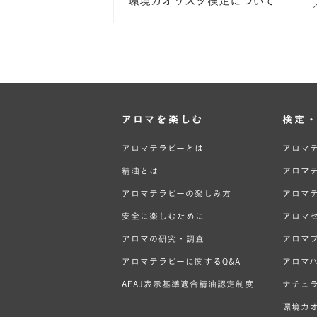
環境カオリスタ検定について
アロマを楽しむ
検定
アロマテラピーとは
アロマ
精油とは
アロマ
アロマテラピーの楽しみ方
アロマ
安全に楽しむために
アロマ
アロマの研究・調査
アロマ
アロマテラピーに関するQ&A
アロマ
AEAJ表示基準適合精油認定制度
ナチュ
環境カ