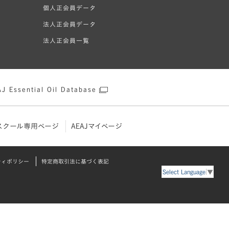
個人正会員データ
法人正会員データ
法人正会員一覧
J Essential Oil Database
スクール専用ページ
AEAJマイページ
ティポリシー
特定商取引法に基づく表記
Select Language
▼