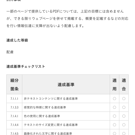
一部のページで提供しているPDFについては、上記の目標には含めません
が、できる限りウェブページを併せて掲載する、概要を記載するなどの対応
を行い情報伝達に支障が出ないよう配慮します。
達成した等級
配慮
達成基準チェックリスト
細分
適
適
達成基準
箇条
用
合
7.1.1.1
非テキストコンテンツに関する達成基準
◯
◯
7.1.3.3
感覚的な特徴に関する達成基準
◯
◯
7.1.4.1
色の使用に関する達成基準
◯
◯
7.1.4.4
テキストのサイズ変更に関する達成基準
◯
◯
7.1.4.5
画像化された文字に関する達成基準
◯
◯