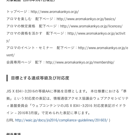
トップページ：http://www.aromakankyo.or.jp/
アロマを楽しむ 配下ページ：http://www.aromakankyo.or.jp/basics/
アロマの検定資格 配下ページ：http://www.aromakankyo.or.jp/licences/
アロマの資格を活かす 配下ページ：http://www.aromakankyo.or.jp/activit
y/
アロマのイベント・セミナー 配下ページ：http://www.aromakankyo.or.jp/e
vent/
会員専用ページ 配下：http://www.aromakankyo.or.jp/membership/
目標とする達成等級及び対応度
JIS X 8341-3:2016の等級AAに準拠を目標とします。 本仕様書における「準
拠」という対応度の表記は、情報通信アクセス協議会ウェブアクセシビリテ
ィ基盤委員会「ウェブコンテンツのJIS X 8341-3:2016 対応度表記ガイドラ
イン – 2016年3月版」で定められた表記に準じます。
(URL
http://waic.jp/docs/jis2016/compliance-guidelines/201603/
)
例外事項