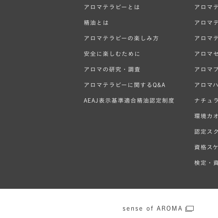
アロマテラピーとは
アロマ
精油とは
アロマ
アロマテラピーの楽しみ方
アロマ
安全に楽しむために
アロマ
アロマの研究・調査
アロマ
アロマテラピーに関するQ&A
アロマ
AEAJ表示基準適合精油認定制度
ナチュ
環境カ
認定ス
資格ス
検定・資
sense of AROMA