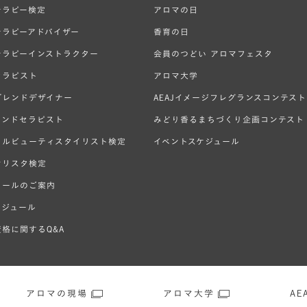
テラピー検定
アロマの日
テラピーアドバイザー
香育の日
テラピーインストラクター
会員のつどい アロマフェスタ
セラピスト
アロマ大学
ブレンドデザイナー
AEAJイメージフレグランスコンテスト
ハンドセラピスト
みどり香るまちづくり企画コンテスト
ラルビューティスタイリスト検定
イベントスケジュール
オリスタ検定
クールのご案内
ケジュール
格に関するQ&A
アロマの現場
アロマ大学
AEA