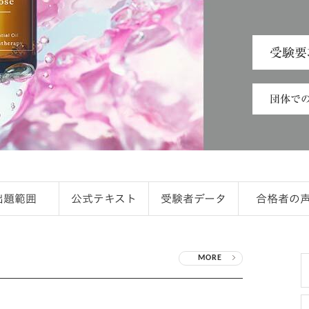
受験要
団体で
出題範囲
公式テキスト
受験者データ
合格者の
MORE