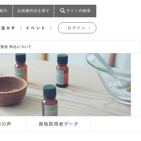
案内
会員優待店を探す
サイト内検索
を活かす
イベント
ログイン
講習会 申込について
者の声
資格取得者データ