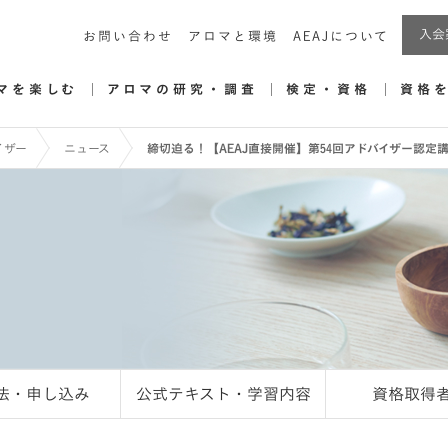
入会
お問い合わせ
アロマと環境
AEAJについて
マを楽しむ
アロマの研究・調査
検定・資格
資格
イザー
ニュース
締切迫る！【AEAJ直接開催】第54回アドバイザー認定
法・申し込み
公式テキスト・学習内容
資格取得