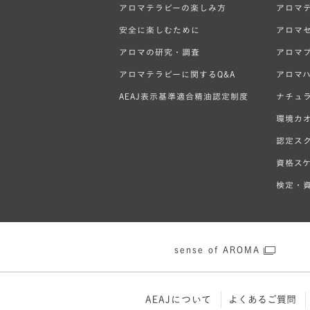
アロマテラピーの楽しみ方
アロマ
安全に楽しむために
アロマ
アロマの研究・調査
アロマ
アロマテラピーに関するQ&A
アロマ
AEAJ表示基準適合精油認定制度
ナチュ
環境カ
認定ス
資格ス
検定・資
sense of AROMA
AEAJについて
よくあるご質問