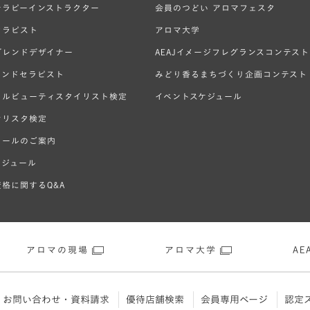
テラピーインストラクター
会員のつどい アロマフェスタ
セラピスト
アロマ大学
ブレンドデザイナー
AEAJイメージフレグランスコンテスト
ハンドセラピスト
みどり香るまちづくり企画コンテスト
ラルビューティスタイリスト検定
イベントスケジュール
オリスタ検定
クールのご案内
ケジュール
格に関するQ&A
アロマの現場
アロマ大学
AEA
お問い合わせ・資料請求
優待店舗検索
会員専用ページ
認定