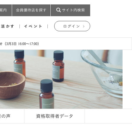
案内
会員優待店を探す
サイト内検索
を活かす
イベント
ログイン
3日 16:00～17:00）
者の声
資格取得者データ