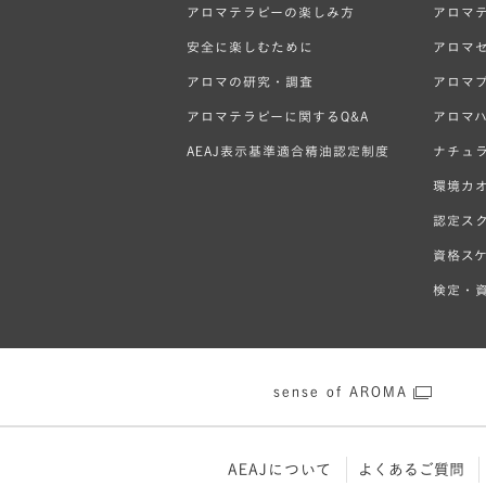
アロマテラピーの楽しみ方
アロマ
安全に楽しむために
アロマ
アロマの研究・調査
アロマ
アロマテラピーに関するQ&A
アロマ
AEAJ表示基準適合精油認定制度
ナチュ
環境カ
認定ス
資格ス
検定・資
sense of AROMA
AEAJについて
よくあるご質問