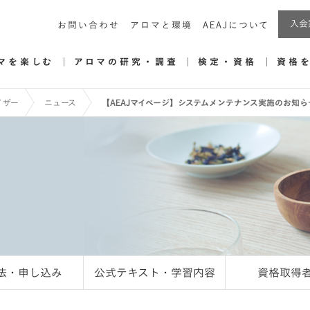
入会
お問い合わせ
アロマと環境
AEAJについて
マを楽しむ
アロマの研究・調査
検定・資格
資格
イザー
ニュース
【AEAJマイページ】システムメンテナンス実施のお知らせ（3月
法・申し込み
公式テキスト・学習内容
資格取得