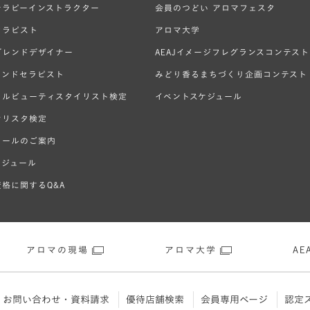
テラピーインストラクター
会員のつどい アロマフェスタ
セラピスト
アロマ大学
ブレンドデザイナー
AEAJイメージフレグランスコンテスト
ハンドセラピスト
みどり香るまちづくり企画コンテスト
ラルビューティスタイリスト検定
イベントスケジュール
オリスタ検定
クールのご案内
ケジュール
格に関するQ&A
アロマの現場
アロマ大学
AEA
お問い合わせ・資料請求
優待店舗検索
会員専用ページ
認定