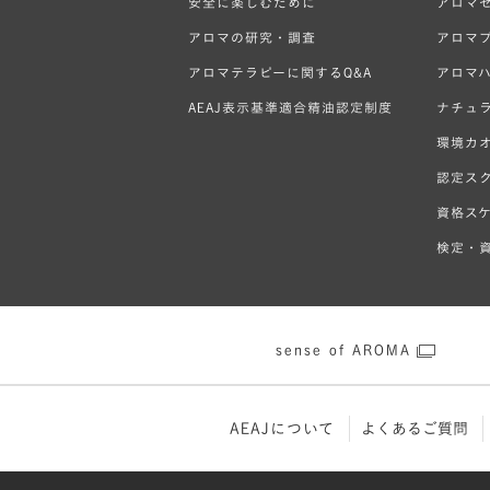
安全に楽しむために
アロマ
アロマの研究・調査
アロマ
アロマテラピーに関するQ&A
アロマ
AEAJ表示基準適合精油認定制度
ナチュ
環境カ
認定ス
資格ス
検定・資
sense of AROMA
AEAJについて
よくあるご質問