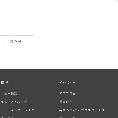
ース一覧へ戻る
・資格
イベント
テラピー検定
アロマの日
テラピーアドバイザー
香育の日
テラピーインストラクター
会員のつどい アロマフェスタ