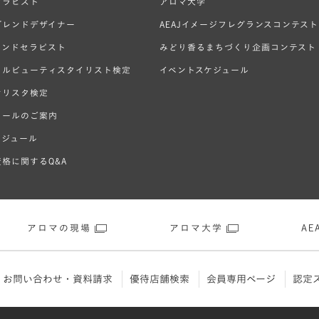
セラピスト
アロマ大学
ブレンドデザイナー
AEAJイメージフレグランスコンテスト
ハンドセラピスト
みどり香るまちづくり企画コンテスト
ラルビューティスタイリスト検定
イベントスケジュール
オリスタ検定
クールのご案内
ケジュール
格に関するQ&A
アロマの現場
アロマ大学
AEA
お問い合わせ・資料請求
優待店舗検索
会員専用ページ
認定