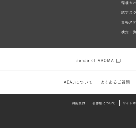
環境カ
認定ス
資格ス
検定・資
sense of AROMA
AEAJについて
よくあるご質問
利⽤規約
著作権について
サイトポ