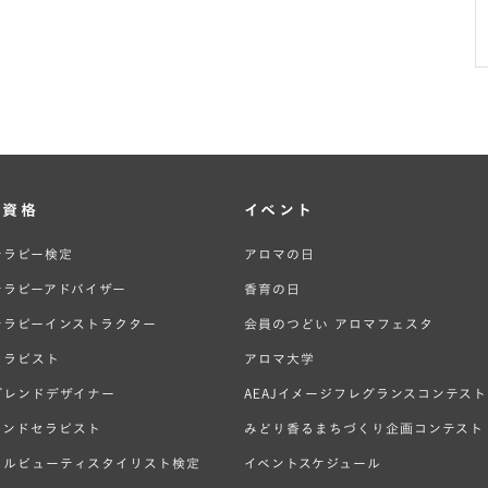
・資格
イベント
テラピー検定
アロマの日
テラピーアドバイザー
香育の日
テラピーインストラクター
会員のつどい アロマフェスタ
セラピスト
アロマ大学
ブレンドデザイナー
AEAJイメージフレグランスコンテスト
ハンドセラピスト
みどり香るまちづくり企画コンテスト
ラルビューティスタイリスト検定
イベントスケジュール