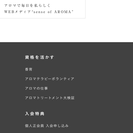
アロマで毎日を私らしく
WEBメディア“sense of AROMA”
資格を活かす
香育
アロマテラピーボランティア
アロマの仕事
アロマトリートメント大検証
入会特典
個人正会員 入会申し込み