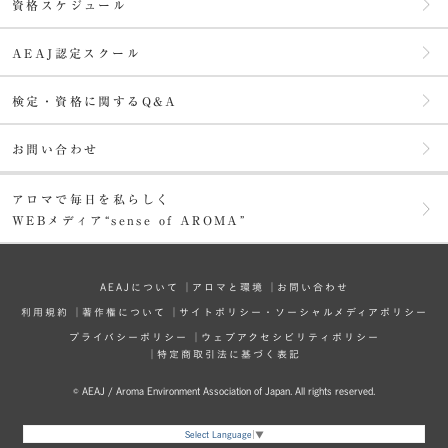
資格スケジュール
AEAJ認定スクール
検定・資格に関するQ&A
お問い合わせ
アロマで毎日を私らしく
WEBメディア“sense of AROMA”
AEAJについて
│
アロマと環境
│
お問い合わせ
利⽤規約
│
著作権について
│
サイトポリシー・ソーシャルメディアポリシー
プライバシーポリシー
│
ウェブアクセシビリティポリシー
│
特定商取引法に基づく表記
© AEAJ / Aroma Environment Association of Japan. All rights reserved.
Select Language
▼