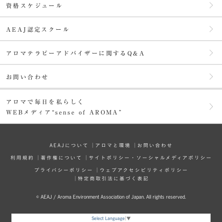
資格スケジュール
AEAJ認定スクール
アロマテラピーアドバイザーに関するQ&A
お問い合わせ
アロマで毎日を私らしく
WEBメディア“sense of AROMA”
AEAJについて
│
アロマと環境
│
お問い合わせ
利⽤規約
│
著作権について
│
サイトポリシー・ソーシャルメディアポリシー
プライバシーポリシー
│
ウェブアクセシビリティポリシー
│
特定商取引法に基づく表記
© AEAJ / Aroma Environment Association of Japan. All rights reserved.
Select Language
▼