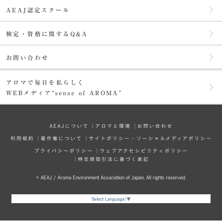
AEAJ認定スクール
検定・資格に関するQ&A
お問い合わせ
アロマで毎日を私らしく
WEBメディア“sense of AROMA”
AEAJについて
│
アロマと環境
│
お問い合わせ
利⽤規約
│
著作権について
│
サイトポリシー・ソーシャルメディアポリシー
プライバシーポリシー
│
ウェブアクセシビリティポリシー
│
特定商取引法に基づく表記
© AEAJ / Aroma Environment Association of Japan. All rights reserved.
Select Language
▼