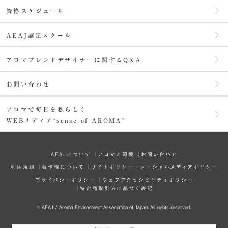
資格スケジュール
AEAJ認定スクール
アロマブレンドデザイナーに関するQ&A
お問い合わせ
アロマで毎日を私らしく
WEBメディア“sense of AROMA”
AEAJについて
│
アロマと環境
│
お問い合わせ
利⽤規約
│
著作権について
│
サイトポリシー・ソーシャルメディアポリシー
プライバシーポリシー
│
ウェブアクセシビリティポリシー
│
特定商取引法に基づく表記
© AEAJ / Aroma Environment Association of Japan. All rights reserved.