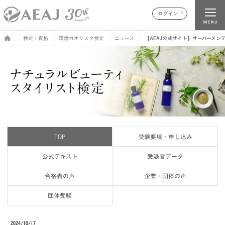
ログイン
検定・資格
環境カオリスタ検定
ニュース
【AEAJ公式サイト】サーバーメンテナ
TOP
受験要項・申し込み
公式テキスト
受験者データ
合格者の声
企業・団体の声
団体受験
2024/10/17