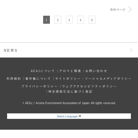
次のページ
1
2
3
4
5
NEWS
AEAJについて
│
アロマと環境
│
お問い合わせ
利⽤規約
│
著作権について
│
サイトポリシー・ソーシャルメディアポリシー
プライバシーポリシー
│
ウェブアクセシビリティポリシー
│
特定商取引法に基づく表記
© AEAJ / Aroma Environment Association of Japan. All rights reserved.
Select Language
▼