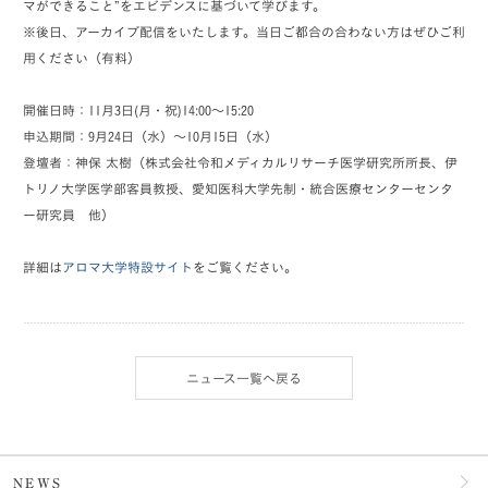
マができること”をエビデンスに基づいて学びます。
※後日、アーカイブ配信をいたします。当日ご都合の合わない方はぜひご利
用ください（有料）
開催日時：11月3日(月・祝)14:00～15:20
申込期間：9月24日（水）～10月15日（水）
登壇者：神保 太樹（株式会社令和メディカルリサーチ医学研究所所長、伊
トリノ大学医学部客員教授、愛知医科大学先制・統合医療センターセンタ
ー研究員 他）
詳細は
アロマ大学特設サイト
をご覧ください。
ニュース一覧へ戻る
NEWS