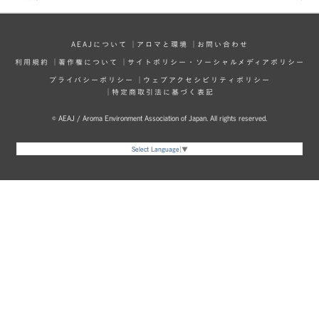
AEAJについて
│
アロマと環境
│
お問い合わせ
利⽤規約
│
著作権について
│
サイトポリシー・ソーシャルメディアポリシー
プライバシーポリシー
│
ウェブアクセシビリティポリシー
│
特定商取引法に基づく表記
© AEAJ / Aroma Environment Association of Japan. All rights reserved.
Select Language
▼