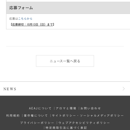
応募フォーム
応募は
こちらから
【
応募締切：10月13日（日）まで
】
ニュース一覧へ戻る
NEWS
AEAJについて
│
アロマと環境
│
お問い合わせ
利⽤規約
│
著作権について
│
サイトポリシー・ソーシャルメディアポリシー
プライバシーポリシー
│
ウェブアクセシビリティポリシー
│
特定商取引法に基づく表記