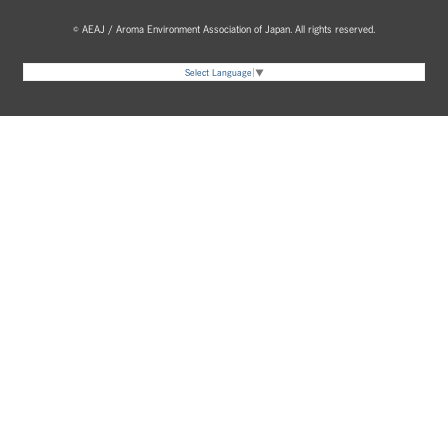
© AEAJ / Aroma Environment Association of Japan. All rights reserved.
Select Language
▼