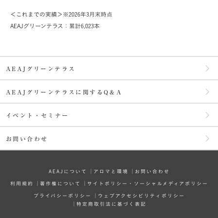
＜これまでの実績＞※2026年3月末時点
AEAJグリーンテラス：累計6,023本
AEAJグリーンテラス
AEAJグリーンテラスに関するQ＆A
イベント・セミナー
お問い合わせ
AEAJについて
│
アロマと環境
│
お問い合わせ
利⽤規約
│
著作権について
│
サイトポリシー・ソーシャルメディアポリシー
プライバシーポリシー
│
ウェブアクセシビリティポリシー
│
特定商取引法に基づく表記