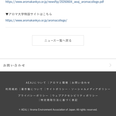
https://www.aromakankyo.or.jp/newsftp/20260604_aeaj_aromacollege.pdf
▼アロマ大学特設サイトはこちら
https://www.aromakankyo.or.jp/aromacollege/
ニュース一覧へ戻る
お問い合わせ
AEAJについて
│
アロマと環境
│
お問い合わせ
利⽤規約
│
著作権について
│
サイトポリシー・ソーシャルメディアポリシー
プライバシーポリシー
│
ウェブアクセシビリティポリシー
│
特定商取引法に基づく表記
© AEAJ / Aroma Environment Association of Japan. All rights reserved.