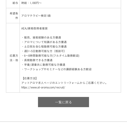
給与
時給：1,180円～
希望条
アロマテラピー検定1級
件
AEAJ資格取得者推奨
・販売、接客経験のある方優遇
・アロマについて知識がある方優遇
・土日祝を含む程勤務可能な方優遇
・週3～5日勤務可能な方（相談可）
応募方
・6～8時間勤務可能な方(フルタイム勤務歓迎)
法・他
・長期勤務できる方優遇
・早番/遅番共に勤務可能な方優遇
・ワークショップやセミナーなどの講師経験ある方歓迎
【応募方法】
アットアロマ求人ページのエントリーフォームからご応募ください。
https://www.at-aroma.com/recruit/
一覧に戻る