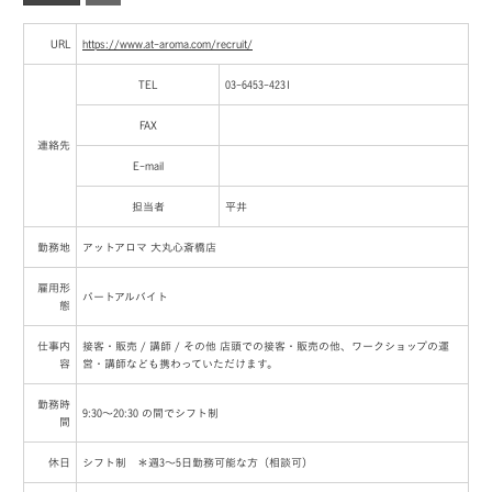
URL
https://www.at-aroma.com/recruit/
TEL
03-6453-4231
FAX
連絡先
E-mail
担当者
平井
勤務地
アットアロマ 大丸心斎橋店
雇用形
パートアルバイト
態
仕事内
接客・販売 / 講師 / その他 店頭での接客・販売の他、ワークショップの運
容
営・講師なども携わっていただけます。
勤務時
9:30～20:30 の間でシフト制
間
休日
シフト制 ＊週3～5日勤務可能な方（相談可）