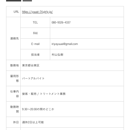
URL
https://yuuai-74.girly.jp/
TEL
080-9326-4337
FAX
連絡先
E-mail
iriyayuuai@gmail.com
担当者
村山弘樹
勤務地
東京都台東区
雇用形
パートアルバイト
態
仕事内
接客・販売 / トリートメント業務
容
勤務時
9:30～20:00の間のどこか
間
休日
週休2日以上可能