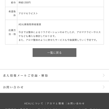
給与
時給1200円
希望条
アロマセラピスト
件
AEAJ資格取得者推奨
応募方
今までは整体によるリラクゼーションのみでしたが、アロマテラピーやエス
法・他
テなども導入も検討しております。
また、アロマ整体のように併せたサービスも今後展開していく予定です。
一覧に戻る
求人情報メールご登録・解除
お問い合わせ
AEAJについて
│
アロマと環境
│
お問い合わせ