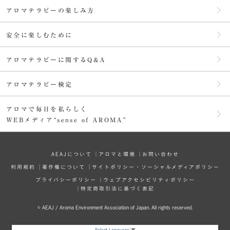
アロマテラピーの楽しみ方
安全に楽しむために
アロマテラピーに関するQ&A
アロマテラピー検定
アロマで毎日を私らしく
WEBメディア“sense of AROMA”
AEAJについて
│
アロマと環境
│
お問い合わせ
利⽤規約
│
著作権について
│
サイトポリシー・ソーシャルメディアポリシー
プライバシーポリシー
│
ウェブアクセシビリティポリシー
│
特定商取引法に基づく表記
© AEAJ / Aroma Environment Association of Japan. All rights reserved.
Select Language
▼