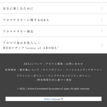
安全に楽しむために
アロマテラピーに関するQ&A
アロマテラピー検定
アロマで毎日を私らしく
WEBメディア“sense of AROMA”
AEAJについて
│
アロマと環境
│
お問い合わせ
利⽤規約
│
著作権について
│
サイトポリシー・ソーシャルメディアポリシー
プライバシーポリシー
│
ウェブアクセシビリティポリシー
│
特定商取引法に基づく表記
© AEAJ / Aroma Environment Association of Japan. All rights reserved.
Select Language
▼