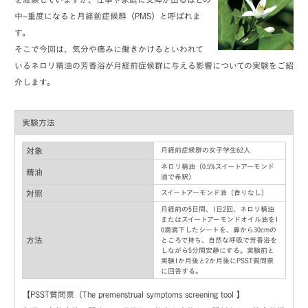
中~重度になると月経前症候群（PMS）と呼ばれま
す。
そこで今回は、気分や痛みに働きかけるといわれて
いるネロリ精油の芳香浴が月経前症候群に与える影響についての実験をご紹
介します。
実験方法
対象
月経前症候群の女子学生62人
ネロリ精油（0.5%スイートアーモンド
精油
油で希釈）
対照
スイートアーモンド油（香りなし）
月経前の5日間、1日2回、ネロリ精油
またはスイートアーモンドオイル油を1
0滴滴下したシートを、鼻から30cmの
方法
ところで持ち、自然な呼吸で芳香浴を
しながら5分間安静にする。実験前と
実験1か月後と2か月後にPSST質問票
に回答する。
【PSST質問票（The premenstrual symptoms screening tool 】