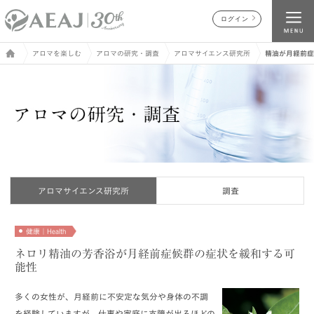
ログイン
アロマを楽しむ
アロマの研究・調査
アロマサイエンス研究所
精油が月経前症
アロマサイエンス研究所
調査
健康｜Health
ネロリ精油の芳香浴が月経前症候群の症状を緩和する可
能性
多くの女性が、月経前に不安定な気分や身体の不調
を経験していますが、仕事や家庭に支障が出るほどの